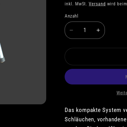
Preis
inkl. MwSt.
Versand
wird beim
Anzahl
Verringere
Erhöhe
die
die
Menge
Menge
für
für
GH
GH
EASY-
EASY-
FIX
FIX
EVO2
EVO2
Weit
Montagegerät
Montageg
Das kompakte System ve
Schläuchen, vorhandene